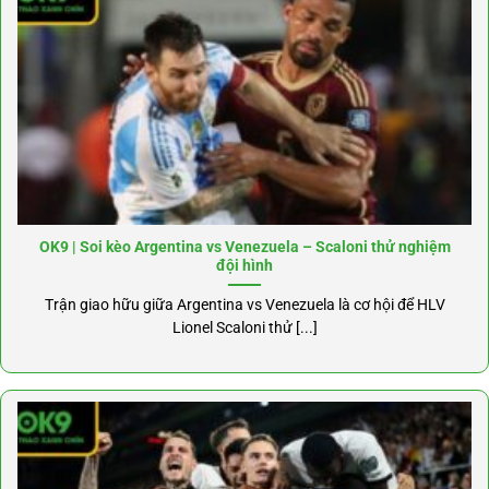
OK9 | Soi kèo Argentina vs Venezuela – Scaloni thử nghiệm
đội hình
Trận giao hữu giữa Argentina vs Venezuela là cơ hội để HLV
Lionel Scaloni thử [...]