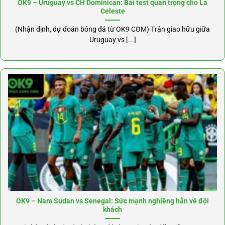
OK9 – Uruguay vs CH Dominican: Bài test quan trọng cho La
Celeste
(Nhận định, dự đoán bóng đá từ OK9 COM) Trận giao hữu giữa
Uruguay vs [...]
OK9 – Nam Sudan vs Senegal: Sức mạnh nghiêng hẳn về đội
khách