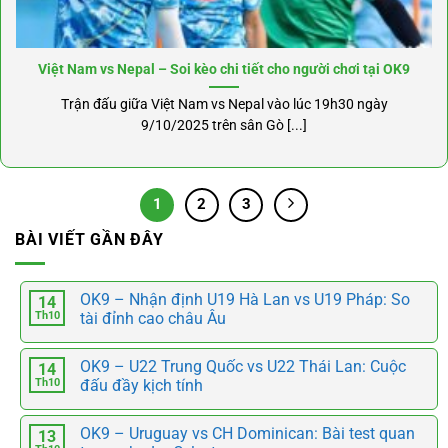
Việt Nam vs Nepal – Soi kèo chi tiết cho người chơi tại OK9
Trận đấu giữa Việt Nam vs Nepal vào lúc 19h30 ngày
9/10/2025 trên sân Gò [...]
1
2
3
BÀI VIẾT GẦN ĐÂY
OK9 – Nhận định U19 Hà Lan vs U19 Pháp: So
14
Th10
tài đỉnh cao châu Âu
OK9 – U22 Trung Quốc vs U22 Thái Lan: Cuộc
14
Th10
đấu đầy kịch tính
OK9 – Uruguay vs CH Dominican: Bài test quan
13