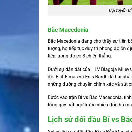
Đội tuyển Bỉ
Bắc Macedonia
Bắc Macedonia đang cho thấy sự tiến bộ
tượng, họ tiếp tục duy trì phong độ ổn đị
tiếp, trong đó có 3 chiến thắng.
Dưới sự dẫn dắt của HLV Blagoja Milev
đôi Eljif Elmas và Enis Bardhi là hai nh
những đường chuyền chính xác và sút xa
Bước vào trận Bỉ vs Bắc Macedonia, tinh
từng gây bất ngờ trước nhiều đối thủ mạn
Lịch sử đối đầu Bỉ vs B
Xét về lịch sử đối đầu, Bỉ vs Bắc Maced