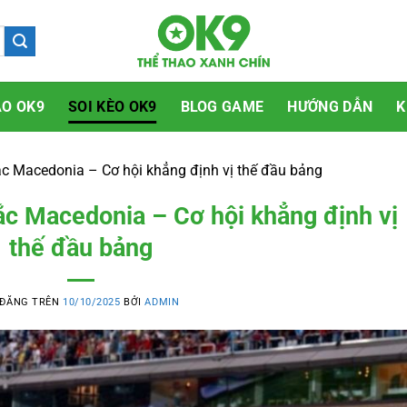
AO OK9
SOI KÈO OK9
BLOG GAME
HƯỚNG DẪN
K
Bắc Macedonia – Cơ hội khẳng định vị thế đầu bảng
Bắc Macedonia – Cơ hội khẳng định vị
thế đầu bảng
 ĐĂNG TRÊN
10/10/2025
BỞI
ADMIN