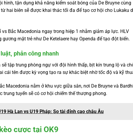
i hình, tận dụng khả năng kiểm soát bóng của De Bruyne cùng
từ hai biên sẽ được khai thác tối đa để tạo cơ hội cho Lukaku 
Bỉ vs Bắc Macedonia ngay trong hiệp 1 nhằm giảm áp lực. HLV
 gương mặt trẻ như De Ketelaere hay Openda để tạo đột biến.
luật, phản công nhanh
ẽ tập trung phòng ngự với đội hình thấp, bịt kín trung lộ và ch
i cái tên được kỳ vọng tạo ra sự khác biệt nhờ tốc độ và kỹ thu
Bắc Macedonia nằm ở khu vực giữa sân, nơi De Bruyne và Bardh
ợc trung tuyến sẽ có cơ hội chiếm thế thượng phong.
19 Hà Lan vs U19 Pháp: So tài đỉnh cao châu Âu
 kèo cược tại OK9