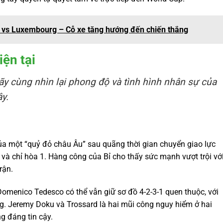
c vs Luxembourg – Cỗ xe tăng hướng đến chiến thắng
ện tại
ãy cùng nhìn lại phong độ và tình hình nhân sự của
ây.
của một “quỷ đỏ châu Âu” sau quãng thời gian chuyển giao lực
 và chỉ hòa 1. Hàng công của Bỉ cho thấy sức mạnh vượt trội vớ
rận.
omenico Tedesco có thể vẫn giữ sơ đồ 4-2-3-1 quen thuộc, với
ng. Jeremy Doku và Trossard là hai mũi công nguy hiểm ở hai
g đáng tin cậy.