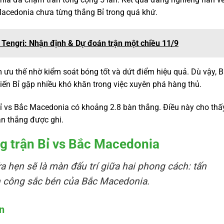
 Macedonia chưa từng thắng Bỉ trong quá khứ.
 Tengri: Nhận định & Dự đoán trận một chiều 11/9
m ưu thế nhờ kiểm soát bóng tốt và dứt điểm hiệu quả. Dù vậy, 
hiến Bỉ gặp nhiều khó khăn trong việc xuyên phá hàng thủ.
Bỉ vs Bắc Macedonia có khoảng 2.8 bàn thắng. Điều này cho thấ
àn thắng được ghi.
g trận Bỉ vs Bắc Macedonia
 hẹn sẽ là màn đấu trí giữa hai phong cách: tấn
n công sắc bén của Bắc Macedonia.
ận