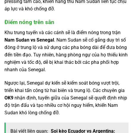
pressing tầm cao, khiến hàng thủ Nam Sudan liên tục chịu
áp lực và khó chống đỡ.
Điểm nóng trên sân
Khu trung tuyến và các cánh sẽ là điểm nóng trong trận
Nam Sudan vs Senegal
. Nam Sudan sẽ cố gắng duy trì số
đông ở trung lộ và sử dụng các pha bóng dài để đưa bóng
đến tiền đạo. Tuy nhiên, hàng phòng ngự của họ thiếu kinh
nghiệm và tốc độ, dễ bị khai thác bởi các pha phối hợp
nhanh của Senegal.
Ngược lại, Senegal dự kiến sẽ kiểm soát bóng vượt trội,
triển khai tấn công từ hai biên và trung lộ. Các chuyên gia
OK9
nhận định, tuyến giữa của Senegal sẽ quyết định nhịp
độ trận đấu và tạo nhiều cơ hội nguy hiểm, khiến Nam
Sudan khó lòng chống đỡ.
Bài viết liên quan:
Soi kèo Ecuador vs Argentina: