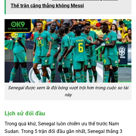
Thế trận căng thẳng không Messi
Senegal được xem là đội bóng vượt trội hơn trong cuộc so tài
này
Lịch sử đối đầu
Trong quá khứ, Senegal luôn chiếm ưu thế trước Nam
Sudan. Trong 5 trận đối đầu gần nhất, Senegal thắng 3