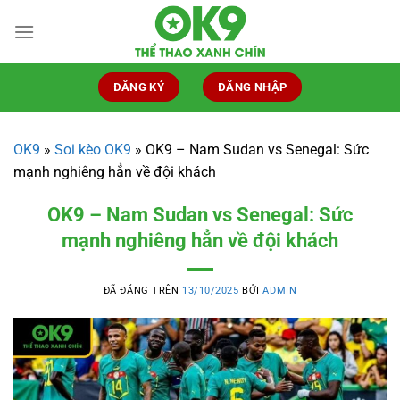
Chuyển
đến
nội
dung
ĐĂNG KÝ
ĐĂNG NHẬP
OK9
»
Soi kèo OK9
»
OK9 – Nam Sudan vs Senegal: Sức
mạnh nghiêng hẳn về đội khách
OK9 – Nam Sudan vs Senegal: Sức
mạnh nghiêng hẳn về đội khách
ĐÃ ĐĂNG TRÊN
13/10/2025
BỞI
ADMIN