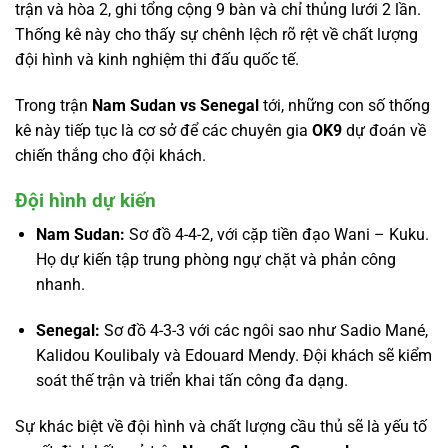
trận và hòa 2, ghi tổng cộng 9 bàn và chỉ thủng lưới 2 lần.
Thống kê này cho thấy sự chênh lệch rõ rệt về chất lượng
đội hình và kinh nghiệm thi đấu quốc tế.
Trong trận
Nam Sudan vs Senegal
tới, những con số thống
kê này tiếp tục là cơ sở để các chuyên gia
OK9
dự đoán về
chiến thắng cho đội khách.
Đội hình dự kiến
Nam Sudan:
Sơ đồ 4-4-2, với cặp tiền đạo Wani – Kuku.
Họ dự kiến tập trung phòng ngự chặt và phản công
nhanh.
Senegal:
Sơ đồ 4-3-3 với các ngôi sao như Sadio Mané,
Kalidou Koulibaly và Edouard Mendy. Đội khách sẽ kiểm
soát thế trận và triển khai tấn công đa dạng.
Sự khác biệt về đội hình và chất lượng cầu thủ sẽ là yếu tố