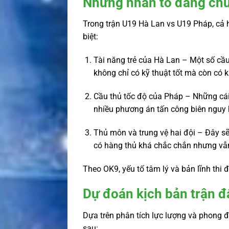
Những nhân tố đáng chú
Trong trận U19 Hà Lan vs U19 Pháp, cả h
biệt:
Tài năng trẻ của Hà Lan – Một số cầu 
không chỉ có kỹ thuật tốt mà còn có 
Cầu thủ tốc độ của Pháp – Những cái 
nhiều phương án tấn công biên nguy 
Thủ môn và trung vệ hai đội – Đây sẽ 
có hàng thủ khá chắc chắn nhưng vẫn 
Theo OK9, yếu tố tâm lý và bản lĩnh thi 
Dự đoán kịch bản trận đ
Dựa trên phân tích lực lượng và phong đ
sau: