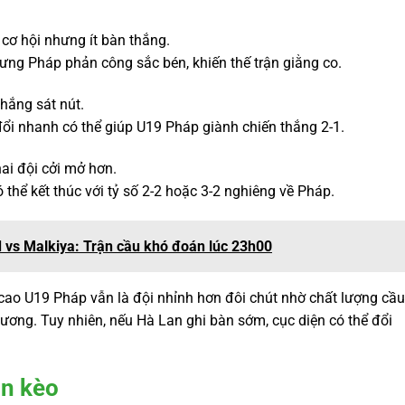
 cơ hội nhưng ít bàn thắng.
ưng Pháp phản công sắc bén, khiến thế trận giằng co.
hắng sát nút.
đổi nhanh có thể giúp U19 Pháp giành chiến thắng 2-1.
ai đội cởi mở hơn.
 thể kết thúc với tỷ số 2-2 hoặc 3-2 nghiêng về Pháp.
 vs Malkiya: Trận cầu khó đoán lúc 23h00
cao U19 Pháp vẫn là đội nhỉnh hơn đôi chút nhờ chất lượng cầu
ương. Tuy nhiên, nếu Hà Lan ghi bàn sớm, cục diện có thể đổi
ọn kèo