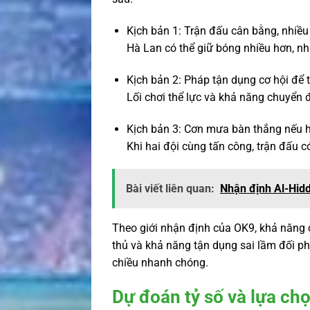
Kịch bản 1: Trận đấu cân bằng, nhiều
Hà Lan có thể giữ bóng nhiều hơn, nh
Kịch bản 2: Pháp tận dụng cơ hội để t
Lối chơi thể lực và khả năng chuyển 
Kịch bản 3: Cơn mưa bàn thắng nếu h
Khi hai đội cùng tấn công, trận đấu có
Bài viết liên quan:
Nhận định Al-Hidd
Theo giới nhận định của OK9, khả năng 
thủ và khả năng tận dụng sai lầm đối ph
chiều nhanh chóng.
Dự đoán tỷ số và lựa ch