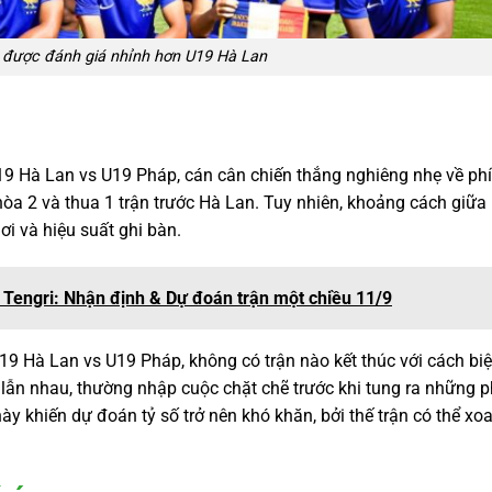
được đánh giá nhỉnh hơn U19 Hà Lan
U19 Hà Lan vs U19 Pháp, cán cân chiến thắng nghiêng nhẹ về ph
hòa 2 và thua 1 trận trước Hà Lan. Tuy nhiên, khoảng cách giữa
hơi và hiệu suất ghi bàn.
 Tengri: Nhận định & Dự đoán trận một chiều 11/9
U19 Hà Lan vs U19 Pháp, không có trận nào kết thúc với cách biệ
g lẫn nhau, thường nhập cuộc chặt chẽ trước khi tung ra những 
ày khiến dự đoán tỷ số trở nên khó khăn, bởi thế trận có thể xo