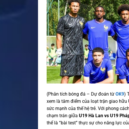
(Phân tích bóng đá – Dự đoán từ
OK9
) 
xem là tâm điểm của loạt trận giao hữu 
sức mạnh của thế hệ trẻ. Với phong cách
chạm trán giữa
U19 Hà Lan vs U19 Phá
thể là “bài test” thực sự cho năng lực củ