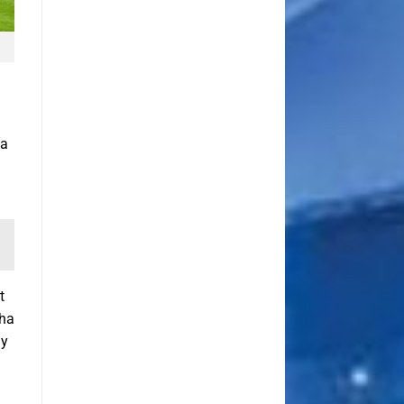
ía
t
pha
ay