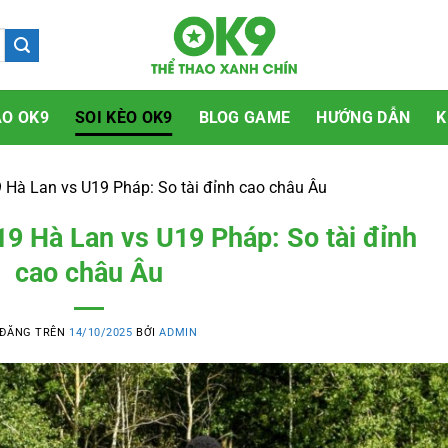
AO OK9
SOI KÈO OK9
BLOG GAME
HƯỚNG DẪN
K
Hà Lan vs U19 Pháp: So tài đỉnh cao châu Âu
9 Hà Lan vs U19 Pháp: So tài đỉnh
cao châu Âu
 ĐĂNG TRÊN
14/10/2025
BỞI
ADMIN