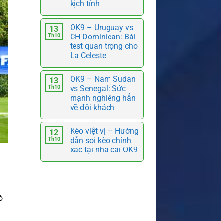
kịch tính
OK9 – Uruguay vs
13
Th10
CH Dominican: Bài
test quan trọng cho
La Celeste
OK9 – Nam Sudan
13
Th10
vs Senegal: Sức
mạnh nghiêng hẳn
về đội khách
Kèo việt vị – Hướng
12
Th10
dẫn soi kèo chính
xác tại nhà cái OK9
c
ó