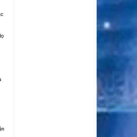
ác
Họ
u
ản