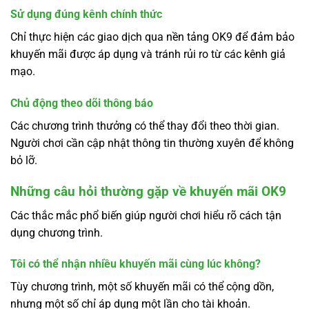
Sử dụng đúng kênh chính thức
Chỉ thực hiện các giao dịch qua nền tảng OK9 để đảm bảo
khuyến mãi được áp dụng và tránh rủi ro từ các kênh giả
mạo.
Chủ động theo dõi thông báo
Các chương trình thưởng có thể thay đổi theo thời gian.
Người chơi cần cập nhật thông tin thường xuyên để không
bỏ lỡ.
Những câu hỏi thường gặp về khuyến mãi OK9
Các thắc mắc phổ biến giúp người chơi hiểu rõ cách tận
dụng chương trình.
Tôi có thể nhận nhiều khuyến mãi cùng lúc không?
Tùy chương trình, một số khuyến mãi có thể cộng dồn,
nhưng một số chỉ áp dụng một lần cho tài khoản.