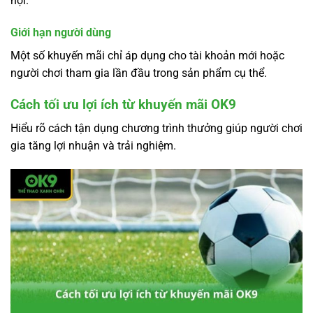
hội.
Giới hạn người dùng
Một số khuyến mãi chỉ áp dụng cho tài khoản mới hoặc
người chơi tham gia lần đầu trong sản phẩm cụ thể.
Cách tối ưu lợi ích từ khuyến mãi OK9
Hiểu rõ cách tận dụng chương trình thưởng giúp người chơi
gia tăng lợi nhuận và trải nghiệm.