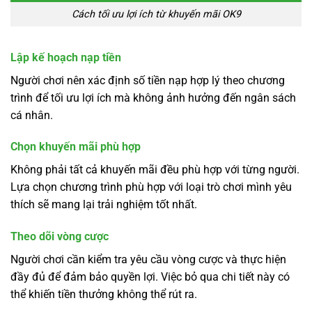
Cách tối ưu lợi ích từ khuyến mãi OK9
Lập kế hoạch nạp tiền
Người chơi nên xác định số tiền nạp hợp lý theo chương
trình để tối ưu lợi ích mà không ảnh hưởng đến ngân sách
cá nhân.
Chọn khuyến mãi phù hợp
Không phải tất cả khuyến mãi đều phù hợp với từng người.
Lựa chọn chương trình phù hợp với loại trò chơi mình yêu
thích sẽ mang lại trải nghiệm tốt nhất.
Theo dõi vòng cược
Người chơi cần kiểm tra yêu cầu vòng cược và thực hiện
đầy đủ để đảm bảo quyền lợi. Việc bỏ qua chi tiết này có
thể khiến tiền thưởng không thể rút ra.