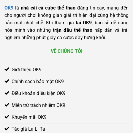
OK9
là
nhà cái cá cược thể thao
đáng tin cậy, mang đến
cho người chơi không gian giải trí hiện đại cùng hệ thống
bảo mật chặt chẽ. Khi tham gia
tại OK9
, bạn sẽ dễ dàng
hòa mình vào những
trận đấu thể thao
hấp dẫn và trải
nghiệm những phút giây cá cược đầy hứng khởi.
VỀ CHÚNG TÔI
Giới thiệu OK9
Chính sách bảo mật OK9
Điều khoản điều kiện OK9
Miễn trừ trách nhiệm OK9
Khuyến mãi OK9
Tác giả La Li Ta