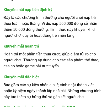
Khuyến mãi nạp tiền định kỳ
Đây là các chương trình thưởng cho người chơi nạp tiền
theo tuần hoặc tháng. Ví dụ, nạp 500.000 đồng sẽ nhận
thêm 50.000 đồng thưởng. Hình thức này khuyến khích
người chơi duy trì hoạt động trên nền tảng.
Khuyến mãi hoàn trả
Hoàn trả một phần tiền thua cược, giúp giảm rủi ro cho
người chơi. Thường áp dụng cho các sản phẩm thể thao,
casino hoặc game bài trực tuyến.
Khuyến mãi đặc biệt
Bao gồm các sự kiện nhân dịp lễ, sinh nhật thành viên
hoặc kỷ niệm ngày thành lập nhà cái. Những chương trình
này tạo thêm sự hứng thú và gắn kết người chơi.