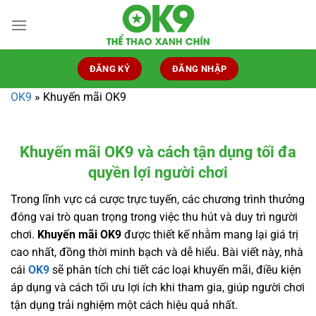
Chuyển
đến
nội
dung
ĐĂNG KÝ
ĐĂNG NHẬP
OK9
»
Khuyến mãi OK9
Khuyến mãi OK9 và cách tận dụng tối đa
quyền lợi người chơi
Trong lĩnh vực cá cược trực tuyến, các chương trình thưởng
đóng vai trò quan trọng trong việc thu hút và duy trì người
chơi.
Khuyến mãi OK9
được thiết kế nhằm mang lại giá trị
cao nhất, đồng thời minh bạch và dễ hiểu. Bài viết này, nhà
cái
OK9
sẽ phân tích chi tiết các loại khuyến mãi, điều kiện
áp dụng và cách tối ưu lợi ích khi tham gia, giúp người chơi
tận dụng trải nghiệm một cách hiệu quả nhất.